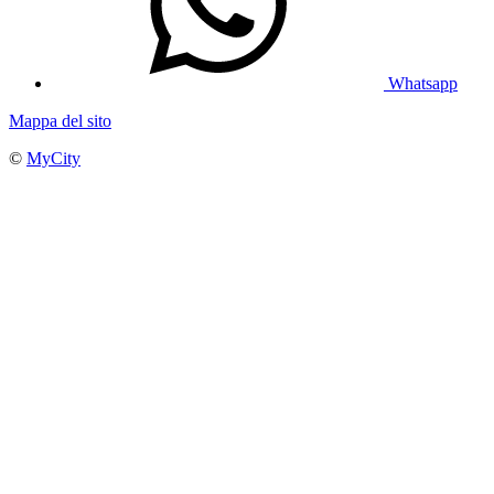
Whatsapp
Mappa del sito
©
MyCity