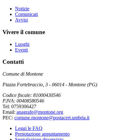
Notizie
Comunicati
Avvisi
Vivere il comune
Luoghi
Eventi
Contatti
Comune di Montone
Piazza Fortebraccio, 3 - 06014 - Montone (PG)
Codice fiscale: 81000430546
P.IVA: 00408580546
Tel: 0759306427
Email:
anagrafe@montone.org
PEC:
comune.montone@postacert.umbria.it
Leggi le FAQ
Prenotazione appuntamento
Segnalazione disservizio