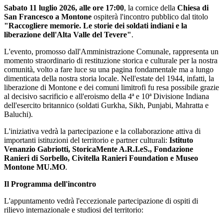
Sabato 11 luglio 2026, alle ore 17:00
, la cornice della
Chiesa di
San Francesco a Montone
ospiterà l'incontro pubblico dal titolo
"Raccogliere memorie. Le storie dei soldati indiani e la
liberazione dell'Alta Valle del Tevere"
.
L'evento, promosso dall'Amministrazione Comunale, rappresenta un
momento straordinario di restituzione storica e culturale per la nostra
comunità, volto a fare luce su una pagina fondamentale ma a lungo
dimenticata della nostra storia locale. Nell'estate del 1944, infatti, la
liberazione di Montone e dei comuni limitrofi fu resa possibile grazie
al decisivo sacrificio e all'eroismo della 4ª e 10ª Divisione Indiana
dell'esercito britannico (soldati Gurkha, Sikh, Punjabi, Mahratta e
Baluchi).
L'iniziativa vedrà la partecipazione e la collaborazione attiva di
importanti istituzioni del territorio e partner culturali:
Istituto
Venanzio Gabriotti, StoricaMente A.R.I.eS., Fondazione
Ranieri di Sorbello, Civitella Ranieri Foundation e Museo
Montone MU.MO
.
Il Programma dell'incontro
L'appuntamento vedrà l'eccezionale partecipazione di ospiti di
rilievo internazionale e studiosi del territorio: