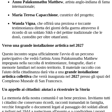
Annu Palakunnathu Matthew
, artista anglo-indiana di fama
internazionale;
Maria Teresa Capacchione
, curatrice del progetto;
Wanda Vigna
, che offrirà una preziosa e toccante
testimonianza diretta dei giorni della guerra attraverso il
ricordo di un soldato Sikh e del pettine tradizionale che le
donò, custodito per oltre ottant'anni.
Verso una grande installazione artistica nel 2027
Questo incontro segna ufficialmente l'avvio di un percorso
partecipativo che vedrà l'artista Annu Palakunnathu Matthew
impegnata nella raccolta di testimonianze, fotografie, diari e
memorie familiari nel nostro territorio. Il materiale raccolto con
l'aiuto della cittadinanza darà vita a una
grande installazione
artistica collettiva
che verrà inaugurata nel
2027
presso gli spazi del
Complesso Museale di San Francesco.
Un appello ai cittadini: aiutaci a ricostruire la Storia
La memoria della nostra comunità è un bene prezioso. Invitiamo tutti
i cittadini che conservano ricordi, racconti tramandati in famiglia,
vecchie fotografie o documenti legati al passaggio dei soldati alleati
e indiani nel 1944 a partecipare all'evento e a condividere i propri